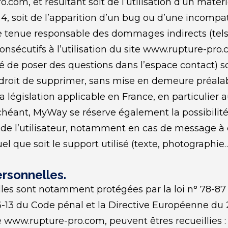
.com, et résultant soit de l’utilisation d’un matér
4, soit de l’apparition d’un bug ou d’une incompati
tenue responsable des dommages indirects (tels
sécutifs à l’utilisation du site www.rupture-pro.
té de poser des questions dans l’espace contact) so
e droit de supprimer, sans mise en demeure préala
 législation applicable en France, en particulier au
chéant, MyWay se réserve également la possibilité
 de l’utilisateur, notamment en cas de message à ca
l que soit le support utilisé (texte, photographie…
rsonnelles.
es sont notamment protégées par la loi n° 78-87 du
226-13 du Code pénal et la Directive Européenne du 
te www.rupture-pro.com, peuvent êtres recueillies : 